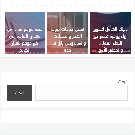
دليلك الشامل لتسوق
أفضل خدمات بيوت
قصة موقع مداد: من
أزياء يومية تجمع بين
الشعر والمظلات
منتدى للعائلة إلى
الأداء العملي
والساندوتش بانل في
أكبر موقع للقرآن
والمظهر الأنيق
جدة
الكريم
البحث
البحث