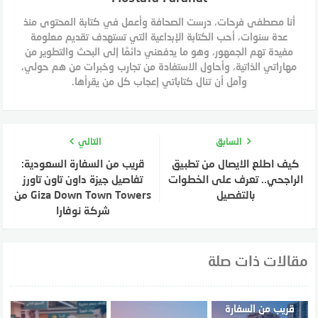
أنا مصطفى فرحات، درست الصحافة وأعمل في كتابة المحتوى منذ
عدة سنوات، أحب الكتابة الإبداعية التي تستهدف تقديم معلومة
مفيدة تهم الجمهور، وهو ما يدفعني دائمًا إلى البحث والتطوير من
مهاراتي الذاتية، وأحاول الاستفادة من تجارب وخبرات من هم حولي،
وآمل أن تنال كتاباتي إعجاب كل من يقرأها.
السابق
التالي
كيف اطلع الايصال من تطبيق
قريب من السفارة السعودية:
الراجحي.. تعرف على الخطوات
تفاصيل جيزة داون تاون تاورز
بالتفصيل
Giza Down Town Towers من
شركة نوفارا
مقالات ذات صلة
قريب من السفارة