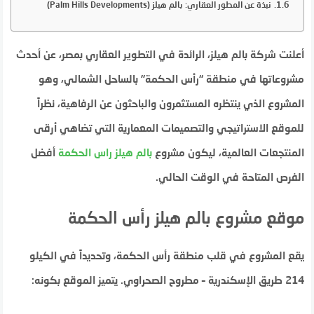
نبذة عن المطور العقاري: بالم هيلز (Palm Hills Developments)
أعلنت شركة بالم هيلز، الرائدة في التطوير العقاري بمصر، عن أحدث
مشروعاتها في منطقة “رأس الحكمة” بالساحل الشمالي، وهو
المشروع الذي ينتظره المستثمرون والباحثون عن الرفاهية، نظراً
للموقع الاستراتيجي والتصميمات المعمارية التي تضاهي أرقى
المنتجعات العالمية، ليكون مشروع
بالم هيلز راس الحكمة
أفضل
الفرص المتاحة في الوقت الحالي.
موقع مشروع بالم هيلز رأس الحكمة
يقع المشروع في قلب منطقة رأس الحكمة، وتحديداً في الكيلو
214 طريق الإسكندرية – مطروح الصحراوي. يتميز الموقع بكونه: