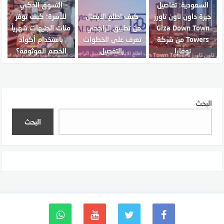
السعودية: تفاصيل
التسوق الذكي
جيزة داون تاون تاورز
كيف اطلع الايصال
للأسرة: كيف توفر
Giza Down Town
من تطبيق الراجحي..
مئات الجنيهات شهرياً
Towers من شركة
تعرف على الخطوات
باستخدام أكواد
نوفارا
بالتفصيل
الخصم الموثوقة؟
البحث
البحث