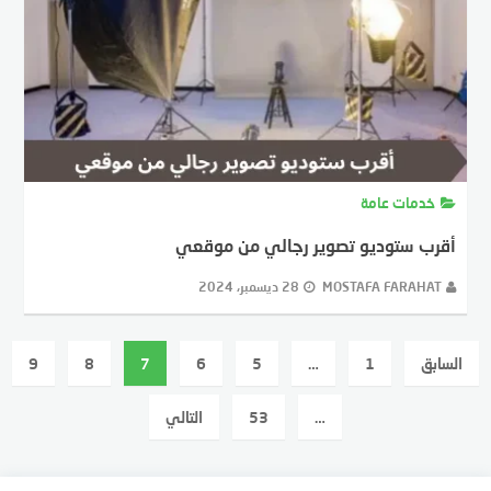
خدمات عامة
أقرب ستوديو تصوير رجالي من موقعي
MOSTAFA FARAHAT
28 ديسمبر، 2024
عدد
السابق
1
…
5
6
7
8
9
فحات
لمقالات
…
53
التالي