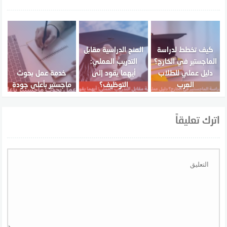
كيف تخطط لدراسة
المنح الدراسية مقابل
الماجستير في الخارج؟
التدريب العملي:
دليل عملي للطلاب
أيهما يقود إلى
خدمة عمل بحوث
العرب
التوظيف؟
ماجستير بأعلى جودة
اترك تعليقاً