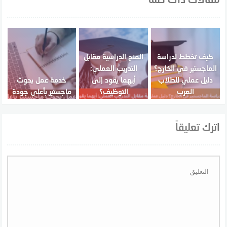
كيف تخطط لدراسة
المنح الدراسية مقابل
الماجستير في الخارج؟
التدريب العملي:
دليل عملي للطلاب
أيهما يقود إلى
خدمة عمل بحوث
العرب
التوظيف؟
ماجستير بأعلى جودة
اترك تعليقاً