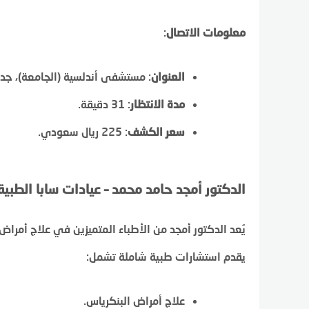
معلومات الاتصال
:
العنوان
: مستشفى أندلسية (الجامعة)، جدة
مدة الانتظار
: 31 دقيقة.
سعر الكشف
: 225 ريال سعودي.
الدكتور أمجد حامد محمد – عيادات سابا الطبية
يُعد الدكتور أمجد من الأطباء المتميزين في علاج أمراض
يقدم استشارات طبية شاملة تشمل:
علاج أمراض البنكرياس.