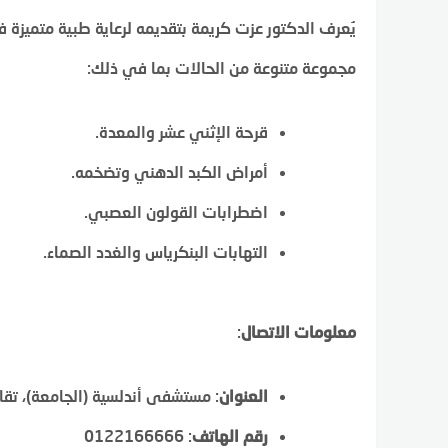
يُعرف الدكتور عزت كريمة بتقديمه لرعاية طبية متميز
مجموعة متنوعة من الحالات بما في ذلك:
قرحة الإثني عشر والمعدة.
أمراض الكبد الدهني وتضخمه.
اضطرابات القولون العصبي.
التهابات البنكرياس والغدد الصماء.
معلومات الاتصال
:
العنوان
: مستشفى أندلسية (الجامعة)، تقا
رقم الهاتف
: 0122166666