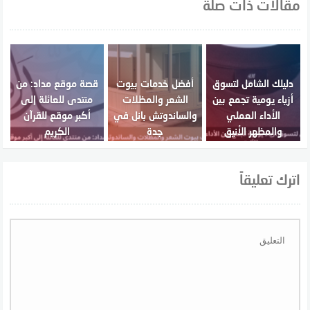
مقالات ذات صلة
دليلك الشامل لتسوق
أفضل خدمات بيوت
قصة موقع مداد: من
أزياء يومية تجمع بين
الشعر والمظلات
منتدى للعائلة إلى
الأداء العملي
والساندوتش بانل في
أكبر موقع للقرآن
والمظهر الأنيق
جدة
الكريم
اترك تعليقاً