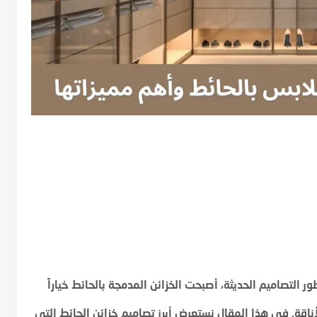
ر التصاميم الحديثة، أصبحت الخزائن المدمجة بالحائط خياراً
ناقة. في هذا المقال نستعرض أبرز تصاميم خزائن الحائط التي