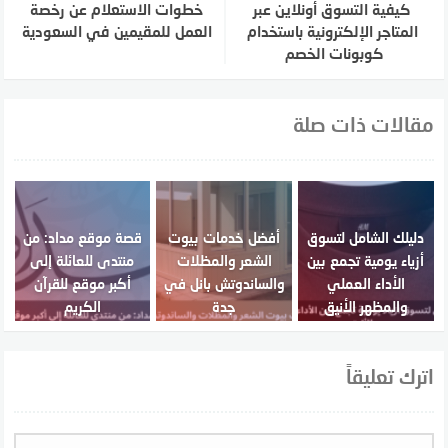
كيفية التسوق أونلاين عبر
خطوات الاستعلام عن رخصة
المتاجر الإلكترونية باستخدام
العمل للمقيمين في السعودية
كوبونات الخصم
مقالات ذات صلة
دليلك الشامل لتسوق
أفضل خدمات بيوت
قصة موقع مداد: من
أزياء يومية تجمع بين
الشعر والمظلات
منتدى للعائلة إلى
الأداء العملي
والساندوتش بانل في
أكبر موقع للقرآن
والمظهر الأنيق
جدة
الكريم
اترك تعليقاً