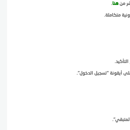
شر من
هنا
.
نية متكاملة.
لتأكيد.
على أيقونة “تسجيل الدخول”.
لمتبقي”.