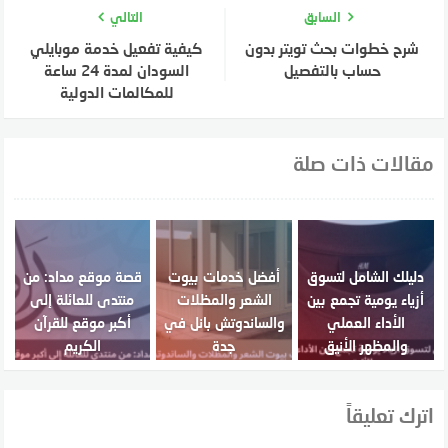
السابق
التالي
شرح خطوات بحث تويتر بدون
كيفية تفعيل خدمة موبايلي
حساب بالتفصيل
السودان لمدة 24 ساعة
للمكالمات الدولية
مقالات ذات صلة
دليلك الشامل لتسوق
أفضل خدمات بيوت
قصة موقع مداد: من
أزياء يومية تجمع بين
الشعر والمظلات
منتدى للعائلة إلى
الأداء العملي
والساندوتش بانل في
أكبر موقع للقرآن
والمظهر الأنيق
جدة
الكريم
اترك تعليقاً