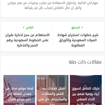
مهاراتي الذاتية، وأحاول الاستفادة من تجارب وخبرات من هم حولي،
وآمل أن تنال كتاباتي إعجاب كل من يقرأها.
السابق
التالي
شرح خطوات استخراج شهادة
الاستعلام عن حجز تذكرة طيران
الميلاد السعودية والأوراق
على الخطوط السعودية برقم
المطلوبة
الحجز والتذكرة
مقالات ذات صلة
دليلك الشامل لتسوق
أفضل خدمات بيوت
قصة موقع مداد: من
أزياء يومية تجمع بين
الشعر والمظلات
منتدى للعائلة إلى
الأداء العملي
والساندوتش بانل في
أكبر موقع للقرآن
والمظهر الأنيق
جدة
الكريم