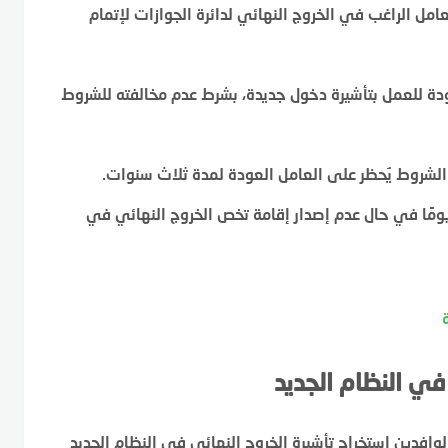
عامل الراغب في الخروج النهائي لدائرة الجوازات لإتمام
ودة للعمل بتأشيرة دخول جديدة، بشرط عدم مخالفته للشروط
الشروط يُحظر على العامل العودة لمدة ثلاث سنوات.
تقدر بـ90 يومًا في حال عدم إصدار إقامة تخص الخروج النهائي في
في النظام الجديد
دة لعام 2023، يمكن للعمال الوافدين استخراج تأشيرة الخروج النهائي في النظام الجديد