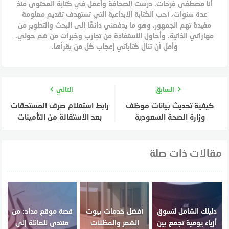
أنا مصطفى فرحات، درست الصحافة وأعمل في كتابة المحتوى منذ
عدة سنوات، أحب الكتابة الإبداعية التي تستهدف تقديم معلومة
مفيدة تهم الجمهور، وهو ما يدفعني دائمًا إلى البحث والتطوير من
مهاراتي الذاتية، وأحاول الاستفادة من تجارب وخبرات من هم حولي،
وآمل أن تنال كتاباتي إعجاب كل من يقرأها.
السابق
التالي
كيفية تحديث بيانات موظف
رابط استعلام صرف المستحقات
وزارة الصحة السعودية
بعد الاستقالة من التأمينات
مقالات ذات صلة
دليلك الشامل لتسوق
أفضل خدمات بيوت
قصة موقع مداد: من
أزياء يومية تجمع بين
الشعر والمظلات
منتدى للعائلة إلى