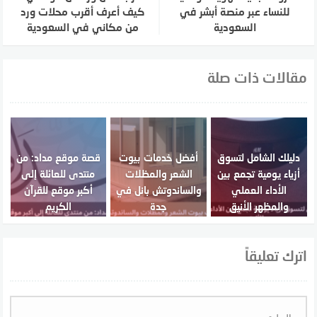
للنساء عبر منصة أبشر في
كيف أعرف أقرب محلات ورد
السعودية
من مكاني في السعودية
مقالات ذات صلة
دليلك الشامل لتسوق
أفضل خدمات بيوت
قصة موقع مداد: من
أزياء يومية تجمع بين
الشعر والمظلات
منتدى للعائلة إلى
الأداء العملي
والساندوتش بانل في
أكبر موقع للقرآن
والمظهر الأنيق
جدة
الكريم
اترك تعليقاً