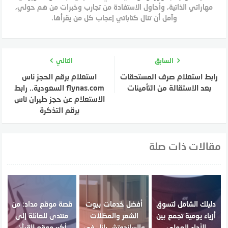
مهاراتي الذاتية، وأحاول الاستفادة من تجارب وخبرات من هم حولي،
وآمل أن تنال كتاباتي إعجاب كل من يقرأها.
السابق
التالي
رابط استعلام صرف المستحقات
استعلام برقم الحجز ناس
بعد الاستقالة من التأمينات
flynas.com السعودية.. رابط
الاستعلام عن حجز طيران ناس
برقم التذكرة
مقالات ذات صلة
دليلك الشامل لتسوق
أفضل خدمات بيوت
قصة موقع مداد: من
أزياء يومية تجمع بين
الشعر والمظلات
منتدى للعائلة إلى
الأداء العملي
والساندوتش بانل في
أكبر موقع للقرآن