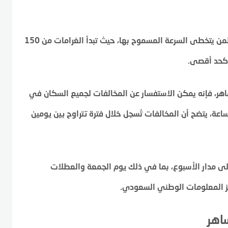
وحسب قواعد نظام ساهر المروري، تم تحديد الغرامات لمن يتخطى السرعة المسموح بها، حيث تبدأ الغرامات من 150
اهر، فإنه يمكن الاستفسار عن المخالفات لجميع السكان في
 وبالحديث عن السماح بالسرعة عند 120 كم/ساعة، يتضح أن المخالفات تُسجل خلال فترة تتراوح بين يومين
على مدار الأسبوع، بما في ذلك يوم الجمعة والعطلات
كز المعلومات الوطني السعودي.
اهر