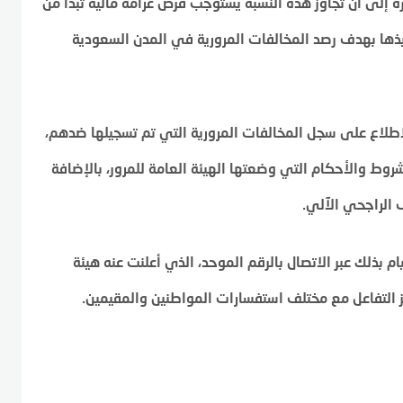
في ساهر سرعة 120؟، تجدر الإشارة إلى أن تجاوز هذه النسبة يستوجب فرض غرامة مالية تبدأ من
نفيذها بهدف رصد المخالفات المرورية في المدن السعودية
لاطلاع على سجل المخالفات المرورية التي تم تسجيلها ضدهم،
روط والأحكام التي وضعتها الهيئة العامة للمرور، بالإضافة
الراجحي الآلي.
بذلك عبر الاتصال بالرقم الموحد، الذي أعلنت عنه هيئة
يز التفاعل مع مختلف استفسارات المواطنين والمقيمين.