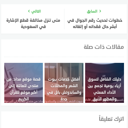
السابق
التالي
خطوات تحديث رقم الجوال في
متى تنزل مخالفة قطع الإشارة
أبشر حال فقدانه أو إلغائه
في السعودية
مقالات ذات صلة
دليلك الشامل لتسوق
أفضل خدمات بيوت
قصة موقع مداد: من
أزياء يومية تجمع بين
الشعر والمظلات
منتدى للعائلة إلى
الأداء العملي
والساندوتش بانل في
أكبر موقع للقرآن
والمظهر الأنيق
جدة
الكريم
اترك تعليقاً