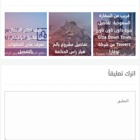
قريب من السفارة
السعودية: تفاصيل
جيزة داون تاون تاورز
كيف اطلع الايصال
Giza Down Town
من تطبيق الراجحي..
Towers من شركة
تفاصيل مشروع بالم
تعرف على الخطوات
نوفارا
هيلز راس الحكمة
بالتفصيل
اترك تعليقاً