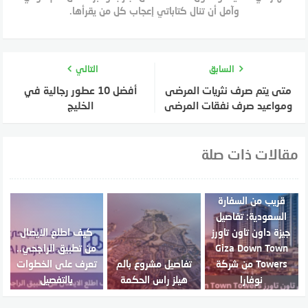
وآمل أن تنال كتاباتي إعجاب كل من يقرأها.
السابق
التالي
متى يتم صرف نثريات المرضى
أفضل 10 عطور رجالية في
ومواعيد صرف نفقات المرضى
الخليج
مقالات ذات صلة
قريب من السفارة
السعودية: تفاصيل
جيزة داون تاون تاورز
كيف اطلع الايصال
Giza Down Town
من تطبيق الراجحي..
Towers من شركة
تفاصيل مشروع بالم
تعرف على الخطوات
نوفارا
هيلز راس الحكمة
بالتفصيل