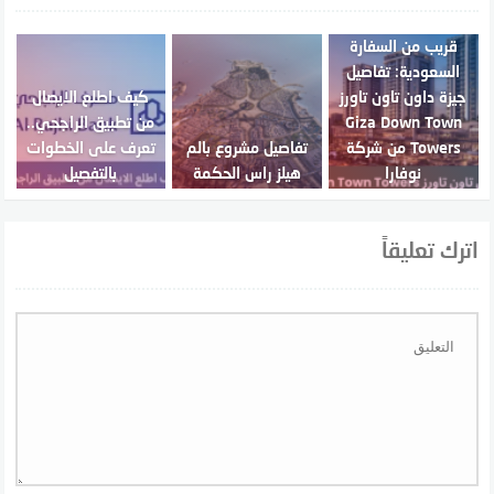
قريب من السفارة
السعودية: تفاصيل
جيزة داون تاون تاورز
كيف اطلع الايصال
Giza Down Town
من تطبيق الراجحي..
Towers من شركة
تفاصيل مشروع بالم
تعرف على الخطوات
نوفارا
هيلز راس الحكمة
بالتفصيل
اترك تعليقاً