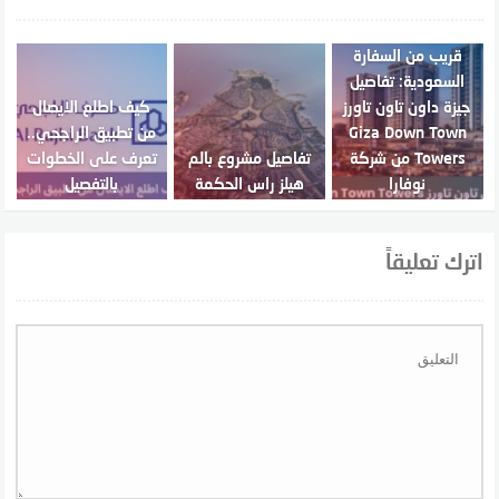
قريب من السفارة
السعودية: تفاصيل
جيزة داون تاون تاورز
كيف اطلع الايصال
Giza Down Town
من تطبيق الراجحي..
Towers من شركة
تفاصيل مشروع بالم
تعرف على الخطوات
نوفارا
هيلز راس الحكمة
بالتفصيل
اترك تعليقاً