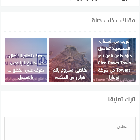
مقالات ذات صلة
قريب من السفارة
السعودية: تفاصيل
جيزة داون تاون تاورز
كيف اطلع الايصال
Giza Down Town
من تطبيق الراجحي..
Towers من شركة
تفاصيل مشروع بالم
تعرف على الخطوات
نوفارا
هيلز راس الحكمة
بالتفصيل
اترك تعليقاً