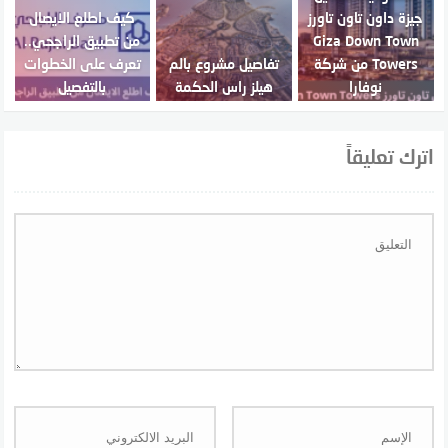
جيزة داون تاون تاورز
كيف اطلع الايصال
Giza Down Town
من تطبيق الراجحي..
Towers من شركة
تفاصيل مشروع بالم
تعرف على الخطوات
نوفارا
هيلز راس الحكمة
بالتفصيل
اترك تعليقاً