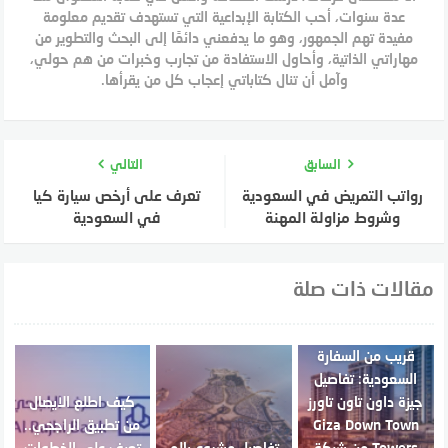
عدة سنوات، أحب الكتابة الإبداعية التي تستهدف تقديم معلومة
مفيدة تهم الجمهور، وهو ما يدفعني دائمًا إلى البحث والتطوير من
مهاراتي الذاتية، وأحاول الاستفادة من تجارب وخبرات من هم حولي،
وآمل أن تنال كتاباتي إعجاب كل من يقرأها.
السابق
التالي
رواتب التمريض في السعودية
تعرف على أرخص سيارة كيا
وشروط مزاولة المهنة
في السعودية
مقالات ذات صلة
قريب من السفارة
السعودية: تفاصيل
جيزة داون تاون تاورز
كيف اطلع الايصال
Giza Down Town
من تطبيق الراجحي..
Towers من شركة
تفاصيل مشروع بالم
تعرف على الخطوات