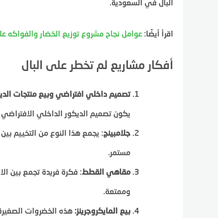
البال في السعودية.
اقرأ أيضًا:
عوامل نجاح مشروع توزيع الخضار والفواكه ع
أفكار مشاريع لم تخطر على البال
تصميم داخلي افتراضي وبيع منتجات الديك
يكون تصميم الديكور الداخلي الافتراضي فر
جلامبينج
: يجمع هذا النوع من التخييم بين
مستمر.
مقاهي القطط
: فكرة فريدة تجمع بين ال
وممتعة.
بيع المايكروجرينز:
هذه الخضروات الصغيرة م