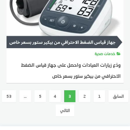
خدمات صحية
ودّع زيارات العيادات واحصل على جهاز قياس الضغط
الاحترافي من بيكير ستور بسعر خاص
MOSTAFA FARAHAT
18 يونيو، 2025
عدد
السابق
1
2
3
4
5
…
53
فحات
لمقالات
التالي